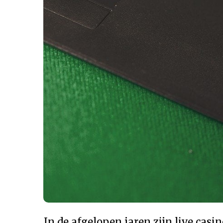
In de afgelopen jaren zijn live casi