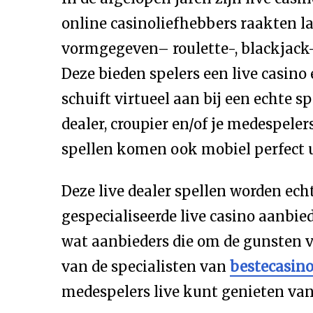
online casinoliefhebbers raakten 
vormgegeven– roulette-, blackjack- 
Deze bieden spelers een live casino e
schuift virtueel aan bij een echte s
dealer, croupier en/of je medespeler
spellen komen ook mobiel perfect ui
Deze live dealer spellen worden echt
gespecialiseerde live casino aanbied
wat aanbieders die om de gunsten va
van de specialisten van
bestecasino
medespelers live kunt genieten van