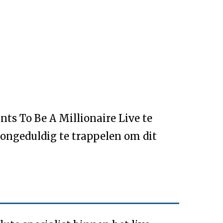
ts To Be A Millionaire Live te
 ongeduldig te trappelen om dit