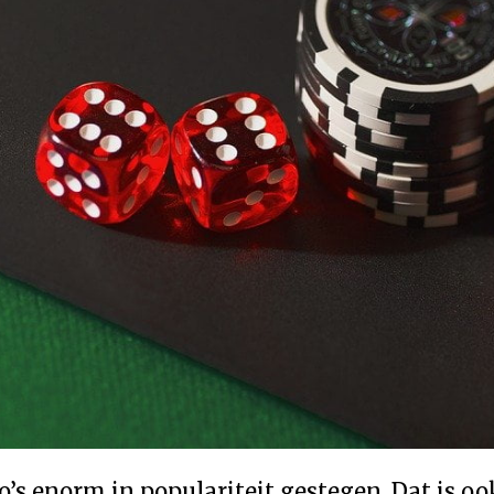
no’s enorm in populariteit gestegen. Dat is o