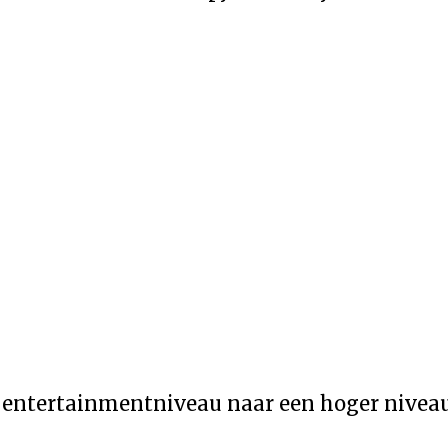
t entertainmentniveau naar een hoger nivea