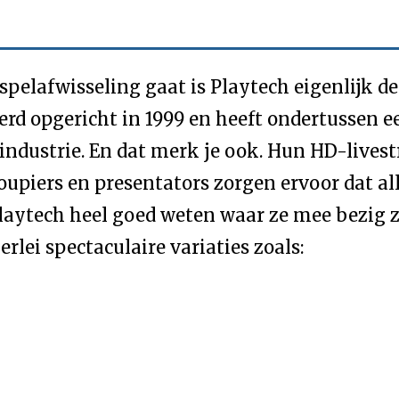
spelafwisseling gaat is Playtech eigenlijk de
erd opgericht in 1999 en heeft ondertussen 
industrie. En dat merk je ook. Hun HD-livest
roupiers en presentators zorgen ervoor dat a
j Playtech heel goed weten waar ze mee bezig z
erlei spectaculaire variaties zoals: