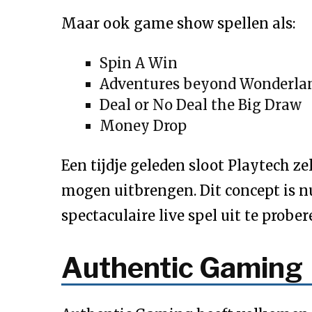
Maar ook game show spellen als:
Spin A Win
Adventures beyond Wonderla
Deal or No Deal the Big Draw
Money Drop
Een tijdje geleden sloot Playtech 
mogen uitbrengen. Dit concept is n
spectaculaire live spel uit te prob
Authentic Gaming