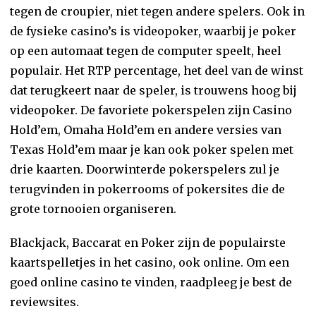
tegen de croupier, niet tegen andere spelers. Ook in
de fysieke casino’s is videopoker, waarbij je poker
op een automaat tegen de computer speelt, heel
populair. Het RTP percentage, het deel van de winst
dat terugkeert naar de speler, is trouwens hoog bij
videopoker. De favoriete pokerspelen zijn Casino
Hold’em, Omaha Hold’em en andere versies van
Texas Hold’em maar je kan ook poker spelen met
drie kaarten. Doorwinterde pokerspelers zul je
terugvinden in pokerrooms of pokersites die de
grote tornooien organiseren.
Blackjack, Baccarat en Poker zijn de populairste
kaartspelletjes in het casino, ook online. Om een
goed online casino te vinden, raadpleeg je best de
reviewsites.