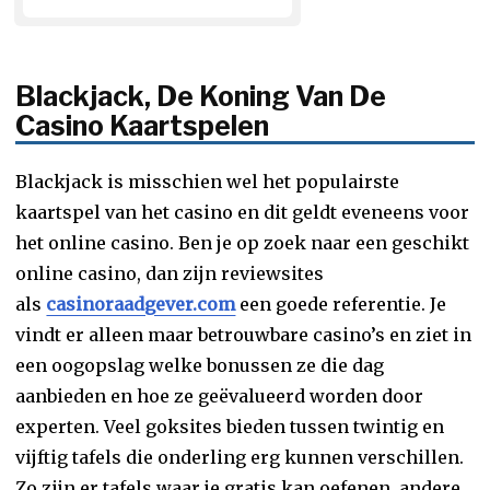
Blackjack, De Koning Van De
Casino Kaartspelen
Blackjack is misschien wel het populairste
kaartspel van het casino en dit geldt eveneens voor
het online casino. Ben je op zoek naar een geschikt
online casino, dan zijn reviewsites
als
casinoraadgever.com
een goede referentie. Je
vindt er alleen maar betrouwbare casino’s en ziet in
een oogopslag welke bonussen ze die dag
aanbieden en hoe ze geëvalueerd worden door
experten. Veel goksites bieden tussen twintig en
vijftig tafels die onderling erg kunnen verschillen.
Zo zijn er tafels waar je gratis kan oefenen, andere