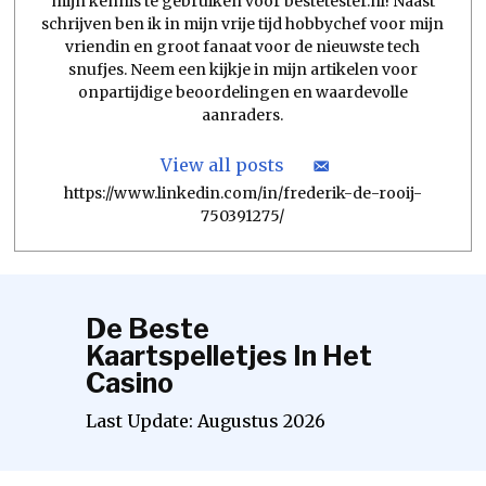
mijn kennis te gebruiken voor bestetester.nl! Naast
schrijven ben ik in mijn vrije tijd hobbychef voor mijn
vriendin en groot fanaat voor de nieuwste tech
snufjes. Neem een kijkje in mijn artikelen voor
onpartijdige beoordelingen en waardevolle
aanraders.
View all posts
https://www.linkedin.com/in/frederik-de-rooij-
750391275/
De Beste
Kaartspelletjes In Het
Casino
Last Update:
Augustus
2026