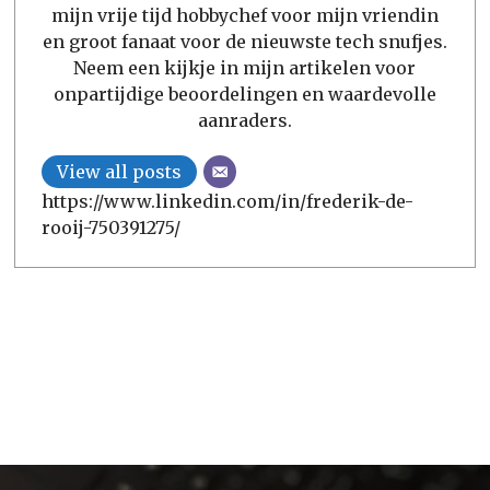
mijn vrije tijd hobbychef voor mijn vriendin
en groot fanaat voor de nieuwste tech snufjes.
Neem een kijkje in mijn artikelen voor
onpartijdige beoordelingen en waardevolle
aanraders.
View all posts
https://www.linkedin.com/in/frederik-de-
rooij-750391275/