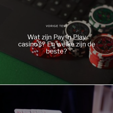
VORIGE TEST
Wat zijn Pay ’n Play
casino’s? En welke zijn de
beste?