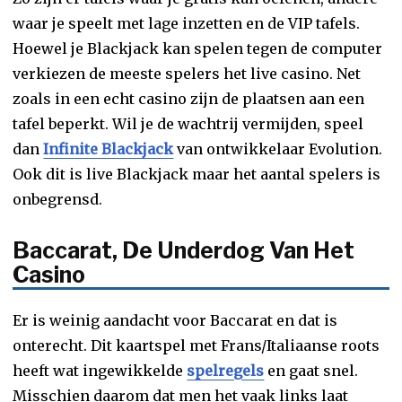
waar je speelt met lage inzetten en de VIP tafels.
Hoewel je Blackjack kan spelen tegen de computer
verkiezen de meeste spelers het live casino. Net
zoals in een echt casino zijn de plaatsen aan een
tafel beperkt. Wil je de wachtrij vermijden, speel
dan
Infinite Blackjack
van ontwikkelaar Evolution.
Ook dit is live Blackjack maar het aantal spelers is
onbegrensd.
Baccarat, De Underdog Van Het
Casino
Er is weinig aandacht voor Baccarat en dat is
onterecht. Dit kaartspel met Frans/Italiaanse roots
heeft wat ingewikkelde
spelregels
en gaat snel.
Misschien daarom dat men het vaak links laat