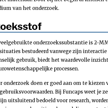
tadium van het onderzoek.
oeksstof
veelgebruikte onderzoekssubstantie is 2-MMC
ituaties bestudeerd vanwege zijn interacti
nselijk gebruik, biedt het waardevolle inzic
eurowetenschappelijke processen.
onderzoek doen er goed aan om te kiezen vo
 gebruiksvoorwaarden. Bij Funcaps weet je z
jn uitsluitend bedoeld voor research, worden 