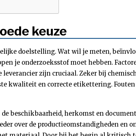
goede keuze
elijke doelstelling. Wat wil je meten, beïnvl
en je onderzoeksstof moet hebben. Factoren a
everancier zijn cruciaal. Zeker bij chemische
 kwaliteit en correcte etikettering. Fouten
 de beschikbaarheid, herkomst en documenta
eder over de productieomstandigheden en on
t materiaal. Door bij het begin al kritisch t