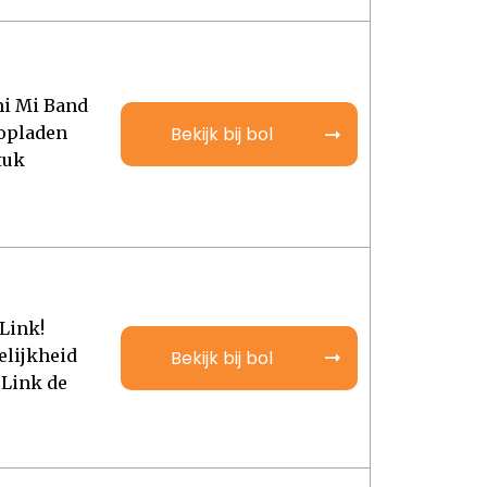
mi Mi Band
 opladen
Bekijk bij bol
tuk
Link!
gelijkheid
Bekijk bij bol
 Link de