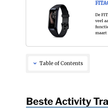
FITAG
De FIT
veel a
functi
maart
Table of Contents
Beste Activity T