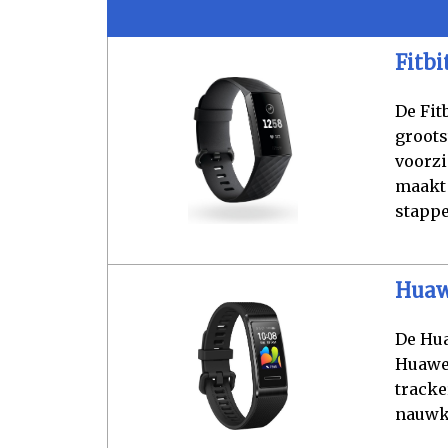
Fitbi
De Fit
groots
voorzi
maakt 
stappe
Huawe
De Hua
Huawei
tracke
nauwk