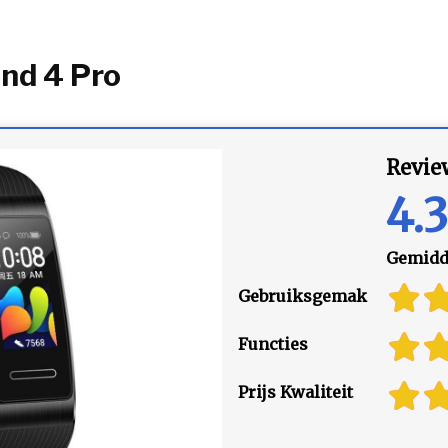
nd 4 Pro
Revie
4.3
Gemidde
Gebruiksgemak
Functies
Prijs Kwaliteit