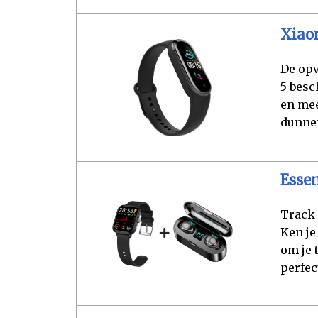
Xiaom
De opv
5 besc
en mee
dunner
Essen
Track 
Ken je
om je 
perfec