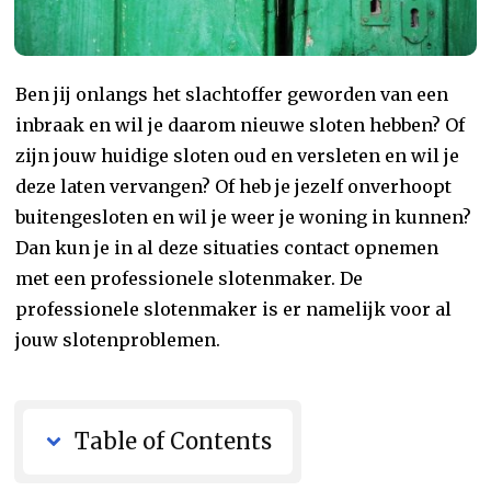
Ben jij onlangs het slachtoffer geworden van een
inbraak en wil je daarom nieuwe sloten hebben? Of
zijn jouw huidige sloten oud en versleten en wil je
deze laten vervangen? Of heb je jezelf onverhoopt
buitengesloten en wil je weer je woning in kunnen?
Dan kun je in al deze situaties contact opnemen
met een professionele slotenmaker. De
professionele slotenmaker is er namelijk voor al
jouw slotenproblemen.
Table of Contents