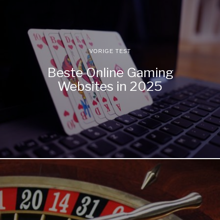
VORIGE TEST
Beste Online Gaming
Websites in 2025