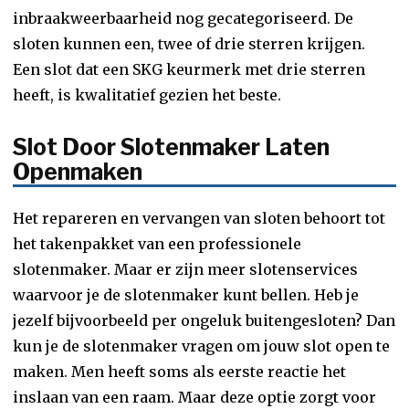
inbraakweerbaarheid nog gecategoriseerd. De
sloten kunnen een, twee of drie sterren krijgen.
Een slot dat een SKG keurmerk met drie sterren
heeft, is kwalitatief gezien het beste.
Slot Door Slotenmaker Laten
Openmaken
Het repareren en vervangen van sloten behoort tot
het takenpakket van een professionele
slotenmaker. Maar er zijn meer slotenservices
waarvoor je de slotenmaker kunt bellen. Heb je
jezelf bijvoorbeeld per ongeluk buitengesloten? Dan
kun je de slotenmaker vragen om jouw slot open te
maken. Men heeft soms als eerste reactie het
inslaan van een raam. Maar deze optie zorgt voor