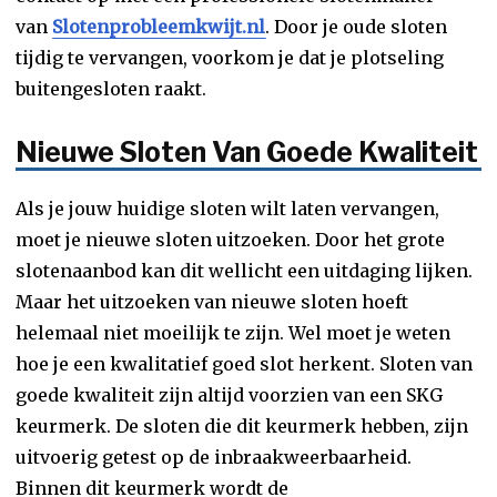
van
Slotenprobleemkwijt.nl
. Door je oude sloten
tijdig te vervangen, voorkom je dat je plotseling
buitengesloten raakt.
Nieuwe Sloten Van Goede Kwaliteit
Als je jouw huidige sloten wilt laten vervangen,
moet je nieuwe sloten uitzoeken. Door het grote
slotenaanbod kan dit wellicht een uitdaging lijken.
Maar het uitzoeken van nieuwe sloten hoeft
helemaal niet moeilijk te zijn. Wel moet je weten
hoe je een kwalitatief goed slot herkent. Sloten van
goede kwaliteit zijn altijd voorzien van een SKG
keurmerk. De sloten die dit keurmerk hebben, zijn
uitvoerig getest op de inbraakweerbaarheid.
Binnen dit keurmerk wordt de