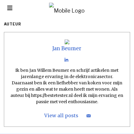
AUTEUR
Jan Beumer
Ik ben Jan Willem Beumer en schrijf artikelen met
jarenlange ervaring in de elektronicasector.
Daarnaast ben ik een liefhebber van koken voor mijn
gezin en alles wat te maken heeft met wonen. Als
auteur bij https://bestetester.nl deel ik mijn ervaring en
passie met veel enthousiasme.
View all posts