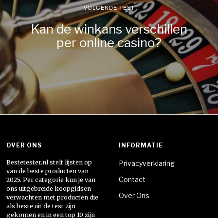
VOLGENDE TEST
Kan de winkans verschillen
per online casino?
OVER ONS
INFORMATIE
Bestetester.nl stelt lijsten op
Privacyverklaring
van de beste producten van
Contact
2025. Per categorie kun je van
ons uitgebreide koopgidsen
Over Ons
verwachten met producten die
als beste uit de test zijn
gekomen en in een top 10 zijn