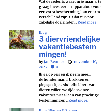
Wat de reden is waarom je maar al te
graag investeert in apparatuur voor
een extra bescherming, kan enorm
verschillend zijn. Of dat nu voor
zakelijke doeleinden...
Read more.
Blog
3 diervriendelijke
vakantiebestem
mingen!
by
Jan Beumer
november 10,
2023
0
Ik ga op reis en ik neem mee…
de hondenmand, brokken en
piepspeeltjes. Als liefhebbers van
dieren willen we tijdens onze
vakanties niet alleen van prachtige
bestemmingen...
Read more.
Blog
,
Wonen & Slapen