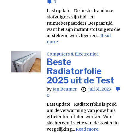
0
Last update: De beste draadloze
stofzuigers zijn tijd- en
ruimtebespaarders. Bespaar tijd,
want het zijn instant stofzuigers die
uitstekend werk leveren...
Read
more.
Computers & Electronica
Beste
Radiatorfolie
2025 uit de Test
by
Jan Beumer
juli 31, 2023
0
Last update: Radiatorfolie is goed
om de verwarming van jouw huis
efficiënter te laten werken. Voor
slechts een fractie van de kosten in
vergelijking...
Read more.