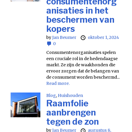
consumentenorg
anisaties in het
beschermen van
kopers
by
Jan Beumer
oktober 1, 2024
0
Consumentenorganisaties spelen
een cruciale rol in de hedendaagse
markt. Ze zijn de waakhonden die
ervoor zorgen dat de belangen van
de consument worden beschermd...
Read more.
Blog
,
Huishouden
Raamfolie
aanbrengen
tegen de zon
by
Jan Beumer
augustus 8,