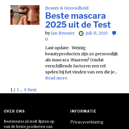
Beauty & Gezondheid
Beste mascara
2025 uit de Test
by
Jan Beumer
juli 31, 2023
0
Last update: Weinig
beautyproducten zijn zo persoonlijk
als mascara. Waarom? Omdat
verschillende factoren een rol
spelen bij het vinden van een die je...
Read more.
Berichten
1
2
3
…
9
Next
paginering
OVER ONS
INFORMATIE
Bestetester.nl stelt lijsten op
Privacyverklaring
van de beste producten van