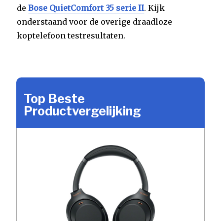
de
Bose QuietComfort 35 serie II
. Kijk
onderstaand voor de overige draadloze
koptelefoon testresultaten.
Top Beste
Productvergelijking