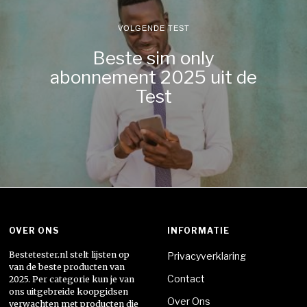
VOLGENDE TEST
Beste sim only
abonnement 2025 uit de
Test
OVER ONS
INFORMATIE
Bestetester.nl stelt lijsten op
Privacyverklaring
van de beste producten van
Contact
2025. Per categorie kun je van
ons uitgebreide koopgidsen
Over Ons
verwachten met producten die