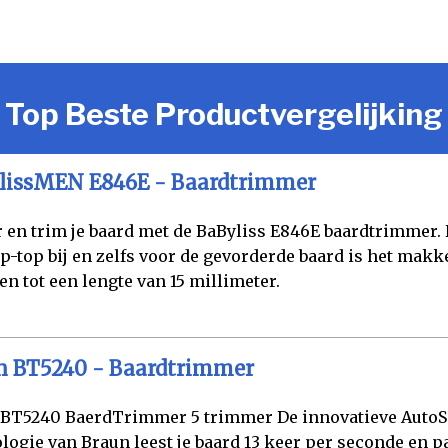
Top Beste Productvergelijking
lissMEN E846E - Baardtrimmer
r en trim je baard met de BaByliss E846E baardtrimmer.
ip-top bij en zelfs voor de gevorderde baard is het makke
n tot een lengte van 15 millimeter.
n BT5240 - Baardtrimmer
 BT5240 BaerdTrimmer 5 trimmer De innovatieve AutoS
logie van Braun leest je baard 13 keer per seconde en p