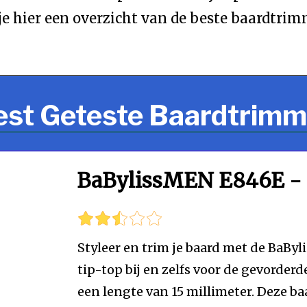
hier een overzicht van de beste baardtrimmer
est Geteste Baardtrimm
BaBylissMEN E846E -
Styleer en trim je baard met de BaBy
tip-top bij en zelfs voor de gevorder
een lengte van 15 millimeter. Deze b