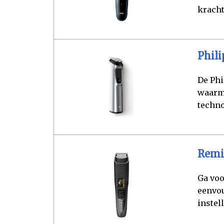
kracht
Phil
De Phi
waarme
techno
Remi
Ga voo
eenvou
instel