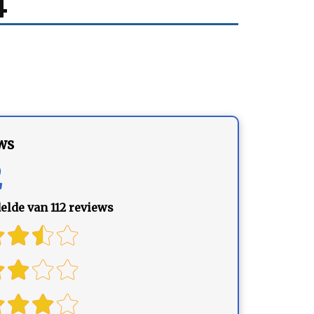
4
ws
2
lde van 112 reviews