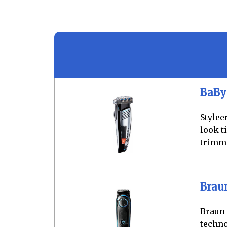
BaBy
Stylee
look t
trimme
Brau
Braun
techno