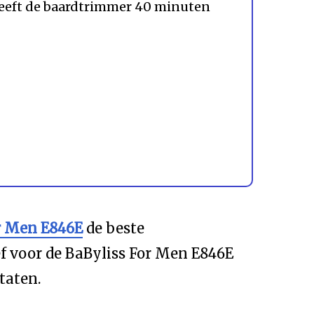
heeft de baardtrimmer 40 minuten
r Men E846E
de beste
ef voor de BaByliss For Men E846E
taten.