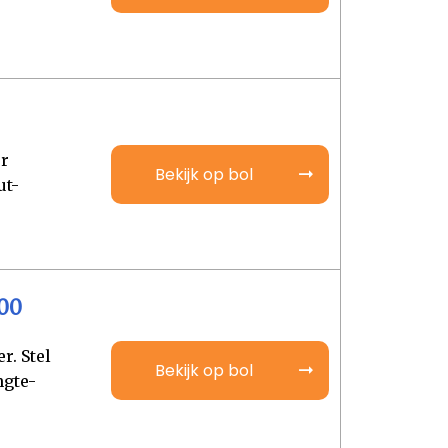
er
Bekijk op bol
ut-
.
00
r. Stel
Bekijk op bol
ngte-