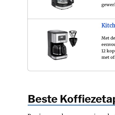
gewer
Kitc
Met de
eenvou
12 kop
met of
Beste Koffiezet