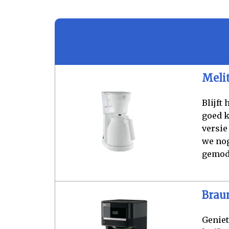
Melit
Blijft
goed k
versie
we nog
gemod
Brau
Geniet