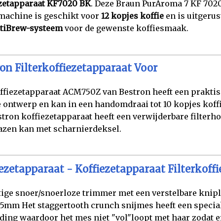
zetapparaat KF7020 BK
. Deze Braun PurAroma 7 KF 702
machine is geschikt voor
12 kopjes koffie
en is uitgerus
tiBrew-systeem
voor de gewenste koffiesmaak.
on Filterkoffiezetapparaat Voor
ffiezetapparaat ACM750Z van Bestron heeft een prakti
 ontwerp en kan in een handomdraai tot 10 kopjes koffi
stron koffiezetapparaat heeft een verwijderbare filterh
azen kan met scharnierdeksel.
ezetapparaat - Koffiezetapparaat Filterkoffi
ige snoer/snoerloze trimmer met een verstelbare knip
2,5mm Het staggertooth crunch snijmes heeft een specia
ding waardoor het mes niet "vol"loopt met haar zodat e