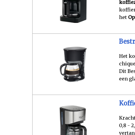
koffie
koffie
het
Op
Bestr
Het ko
chique
Dit Be
een gl
Koffi
Kracht
0,8 - 
vertan