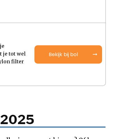
je
 je tot wel
Bekijk bij bol
lon filter
an2025