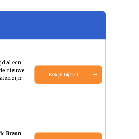
jd al een
de nieuwe
Bekijk bij bol
aten zijn
 de
Braun