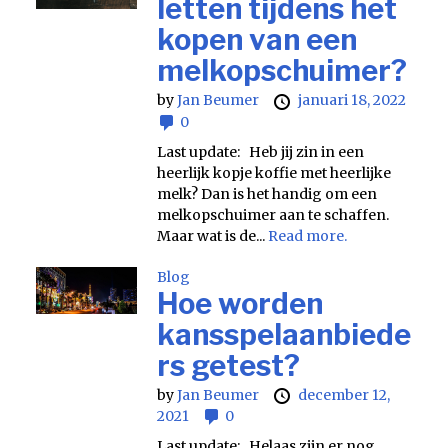
letten tijdens het
kopen van een
melkopschuimer?
by
Jan Beumer
januari 18, 2022
0
Last update: Heb jij zin in een
heerlijk kopje koffie met heerlijke
melk? Dan is het handig om een
melkopschuimer aan te schaffen.
Maar wat is de...
Read more.
Blog
Hoe worden
kansspelaanbiede
rs getest?
by
Jan Beumer
december 12,
2021
0
Last update: Helaas zijn er nog