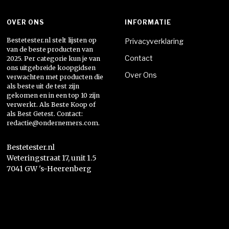
Berichten
paginering
OVER ONS
INFORMATIE
Bestetester.nl stelt lijsten op
Privacyverklaring
van de beste producten van
Contact
2025. Per categorie kun je van
ons uitgebreide koopgidsen
Over Ons
verwachten met producten die
als beste uit de test zijn
gekomen en in een top 10 zijn
verwerkt. Als Beste Koop of
als Best Getest. Contact:
redactie@ondernemers.com.
Bestetester.nl
Weteringstraat 17, unit 1.5
7041 GW 's-Heerenberg