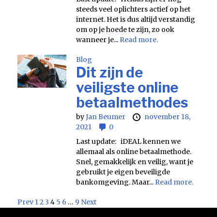
steeds veel oplichters actief op het
internet. Het is dus altijd verstandig
om op je hoede te zijn, zo ook
wanneer je...
Read more.
Blog
Dit zijn de
veiligste online
betaalmethodes
by
Jan Beumer
november 18,
2021
0
Last update: iDEAL kennen we
allemaal als online betaalmethode.
Snel, gemakkelijk en veilig, want je
gebruikt je eigen beveiligde
bankomgeving. Maar...
Read more.
Prev
1
2
3
4
5
6
…
9
Next