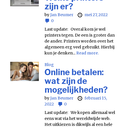
zijn er?
by
Jan Beumer
mei 27, 2022
0
Last update: Overal kom je wel
printers tegen. De een is groter dan
de ander. Printers worden over het
algemeen erg veel gebruikt. Hierbij
kun je denken...
Read more.
Blog
Online betalen:
wat zijn de
mogelijkheden?
by
Jan Beumer
februari 15,
2022
0
Last update: We kopen allemaal wel
eens wat via het wereldwijde web.
Het uitkiezen is dikwijls al een hele