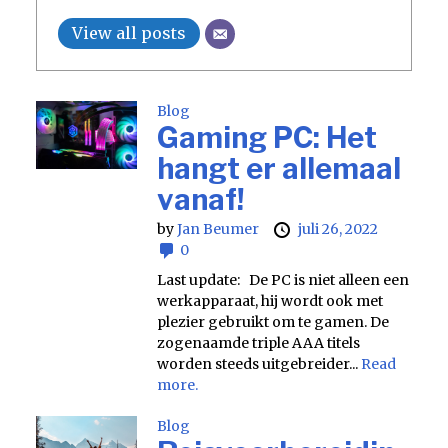
View all posts
Blog
Gaming PC: Het
hangt er allemaal
vanaf!
by
Jan Beumer
juli 26, 2022
0
Last update: De PC is niet alleen een
werkapparaat, hij wordt ook met
plezier gebruikt om te gamen. De
zogenaamde triple AAA titels
worden steeds uitgebreider...
Read
more.
Blog